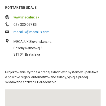
KONTAKTNÉ ÚDAJE
www.mecalux.sk
02 / 330 067 85
mecalux@mecalux.com
MECALUX Slovensko s.r.o.
Boženy Němcovej 8
811 04
Bratislava
Projektovanie, výroba a predaj skladových systémov - paletové
a policové regály, automatizované sklady, vývoj a predaj
skladového softvéru. Poradenstvo.