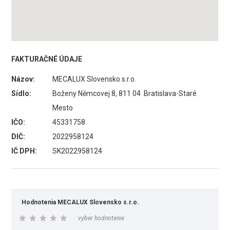
FAKTURAČNÉ ÚDAJE
Názov:
MECALUX Slovensko s.r.o.
Sídlo:
Boženy Němcovej 8, 811 04 Bratislava-Staré
Mesto
IČO:
45331758
DIČ:
2022958124
IČ DPH:
SK2022958124
Hodnotenia MECALUX Slovensko s.r.o.
vyber hodnotenie