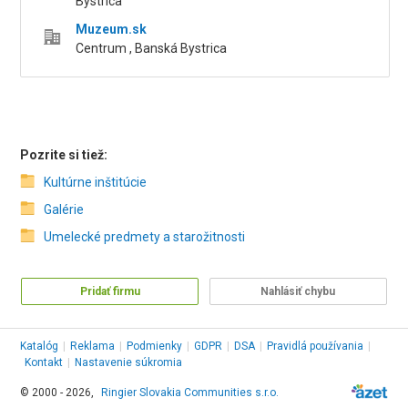
Bystrica
Muzeum.sk
Centrum , Banská Bystrica
Pozrite si tiež:
Kultúrne inštitúcie
Galérie
Umelecké predmety a starožitnosti
Pridať firmu
Nahlásiť chybu
Katalóg
|
Reklama
|
Podmienky
|
GDPR
|
DSA
|
Pravidlá používania
|
Kontakt
|
Nastavenie súkromia
© 2000 - 2026,
Ringier Slovakia Communities s.r.o.