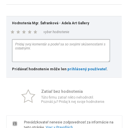
Hodnotenia Mgr. Šafranková - Adela Art Gallery
vyber hodnotenie
Pridávať hodnotenie môže len
prihlásený používateľ
.
Zatiaľ bez hodnotenia
Túto firmu zatiaľ nikto nehodnotil.
Poznáš ju? Pridaj k nej svoje hodnotenie.
Prevádzkovateľ nenesie zodpovednosť za informácie na
tejto stránke.
Viac v Pravidlách