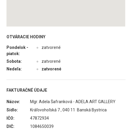
OTVÁRACIE HODINY
Pondelok -
●
zatvorené
piatok:
Sobota:
●
zatvorené
Nedeľa:
●
zatvorené
FAKTURAČNÉ ÚDAJE
Názov:
Mgr. Adela Šafranková - ADELA ART GALLERY
Sídlo:
Kráľovohoľská 7 , 040 11 Banská Bystrica
IČO:
47872934
DIČ:
1084650039