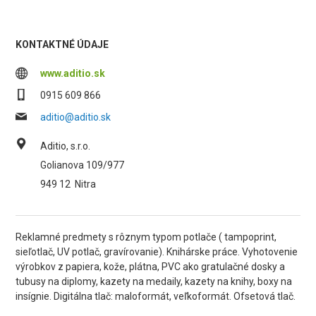
KONTAKTNÉ ÚDAJE
www.aditio.sk
0915 609 866
aditio@aditio.sk
Aditio, s.r.o.
Golianova 109/977
949 12
Nitra
Reklamné predmety s rôznym typom potlače ( tampoprint,
sieľotlač, UV potlač, gravírovanie). Knihárske práce. Vyhotovenie
výrobkov z papiera, kože, plátna, PVC ako gratulačné dosky a
tubusy na diplomy, kazety na medaily, kazety na knihy, boxy na
insígnie. Digitálna tlač: maloformát, veľkoformát. Ofsetová tlač.