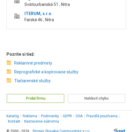
Svätourbanská 51 , Nitra
ITERUM, s.r.o.
Farská 46 , Nitra
Pozrite si tiež:
Reklamné predmety
Reprografické a kopírovacie služby
Tlačiarenské služby
Pridať firmu
Nahlásiť chybu
Katalóg
|
Reklama
|
Podmienky
|
GDPR
|
DSA
|
Pravidlá používania
|
Kontakt
|
Nastavenie súkromia
© 2000 - 2026,
Ringier Slovakia Communities s.r.o.