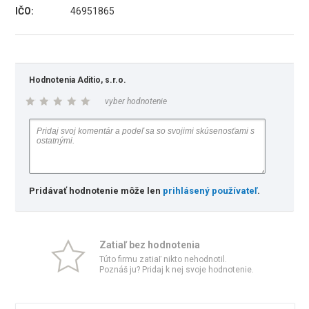
IČO:
46951865
Hodnotenia Aditio, s.r.o.
vyber hodnotenie
Pridávať hodnotenie môže len
prihlásený používateľ
.
Zatiaľ bez hodnotenia
Túto firmu zatiaľ nikto nehodnotil.
Poznáš ju? Pridaj k nej svoje hodnotenie.