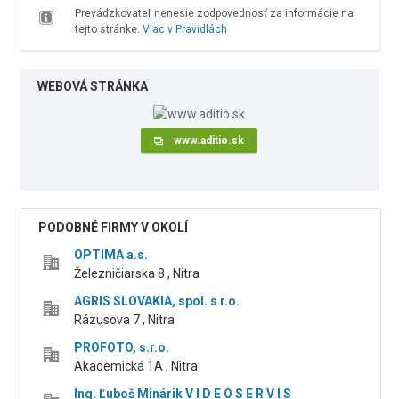
Prevádzkovateľ nenesie zodpovednosť za informácie na
tejto stránke.
Viac v Pravidlách
WEBOVÁ STRÁNKA
www.aditio.sk
PODOBNÉ FIRMY V OKOLÍ
OPTIMA a.s.
Železničiarska 8 , Nitra
AGRIS SLOVAKIA, spol. s r.o.
Rázusova 7 , Nitra
PROFOTO, s.r.o.
Akademická 1A , Nitra
Ing. Ľuboš Minárik V I D E O S E R V I S