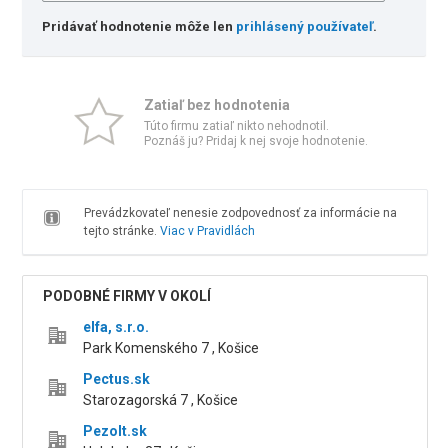
Pridávať hodnotenie môže len
prihlásený používateľ
.
Zatiaľ bez hodnotenia
Túto firmu zatiaľ nikto nehodnotil.
Poznáš ju? Pridaj k nej svoje hodnotenie.
Prevádzkovateľ nenesie zodpovednosť za informácie na
tejto stránke.
Viac v Pravidlách
PODOBNÉ FIRMY V OKOLÍ
elfa, s.r.o.
Park Komenského 7 , Košice
Pectus.sk
Starozagorská 7 , Košice
Pezolt.sk