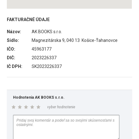
FAKTURAČNÉ ÚDAJE
Názov:
AK BOOKS s.r.o.
Sídlo:
Magnezitárska 9, 040 13 Košice-Ťahanovce
IČO:
45963177
DIČ:
2023226337
IČ DPH:
SK2023226337
Hodnotenia AK BOOKS s.r.o.
vyber hodnotenie