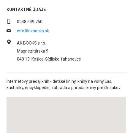
KONTAKTNÉ ÚDAJE
0948 649 750
info@akbooks.sk
AK BOOKS s.r.o.
Magnezitárska 9
040 13
Košice-Sídlisko Ťahanovce
Internetový predaj kníh - detské knihy, knihy na voľný čas,
kuchárky, encyklopédie, záhrada a príroda, knihy pre školákov.