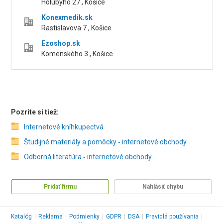
Holubyho 27 , Košice
Konexmedik.sk
Rastislavova 7 , Košice
Ezoshop.sk
Komenského 3 , Košice
Pozrite si tiež:
Internetové kníhkupectvá
Študijné materiály a pomôcky ‑ internetové obchody
Odborná literatúra ‑ internetové obchody
Pridať firmu
Nahlásiť chybu
Katalóg
|
Reklama
|
Podmienky
|
GDPR
|
DSA
|
Pravidlá používania
|