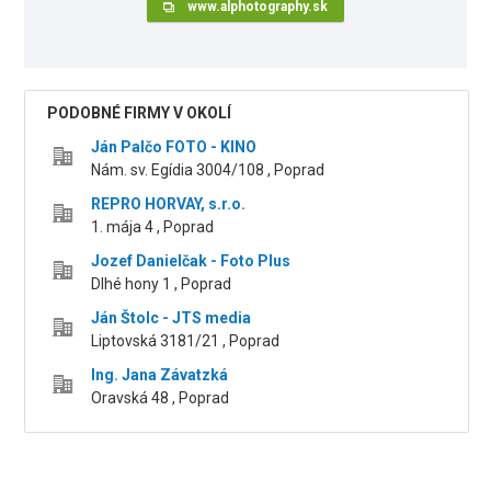
www.alphotography.sk
PODOBNÉ FIRMY V OKOLÍ
Ján Palčo FOTO - KINO
Nám. sv. Egídia 3004/108 , Poprad
REPRO HORVAY, s.r.o.
1. mája 4 , Poprad
Jozef Danielčak - Foto Plus
Dlhé hony 1 , Poprad
Ján Štolc - JTS media
Liptovská 3181/21 , Poprad
Ing. Jana Závatzká
Oravská 48 , Poprad