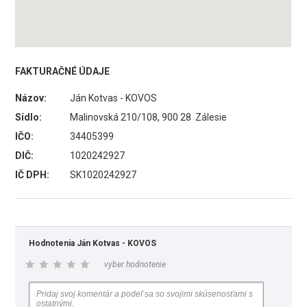
FAKTURAČNÉ ÚDAJE
Názov:
Ján Kotvas - KOVOS
Sídlo:
Malinovská 210/108, 900 28 Zálesie
IČO:
34405399
DIČ:
1020242927
IČ DPH:
SK1020242927
Hodnotenia Ján Kotvas - KOVOS
vyber hodnotenie