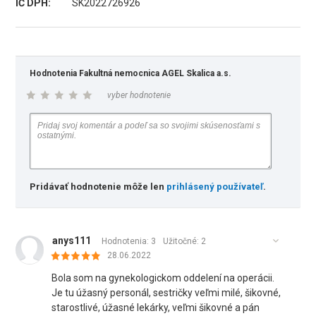
IČ DPH:
SK2022726926
Hodnotenia Fakultná nemocnica AGEL Skalica a.s.
vyber hodnotenie
Pridávať hodnotenie môže len
prihlásený používateľ
.
anys111
Hodnotenia: 3
Užitočné:
2
28.06.2022
Bola som na gynekologickom oddelení na operácii.
Je tu úžasný personál, sestričky veľmi milé, šikovné,
starostlivé, úžasné lekárky, veľmi šikovné a pán