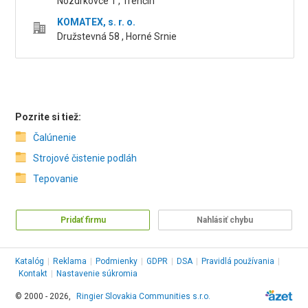
Nozdrkovce 1 , Trenčín
KOMATEX, s. r. o.
Družstevná 58 , Horné Srnie
Pozrite si tiež:
Čalúnenie
Strojové čistenie podláh
Tepovanie
Pridať firmu
Nahlásiť chybu
Katalóg
|
Reklama
|
Podmienky
|
GDPR
|
DSA
|
Pravidlá používania
|
Kontakt
|
Nastavenie súkromia
© 2000 - 2026,
Ringier Slovakia Communities s.r.o.