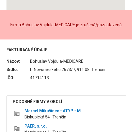
Firma Bohuslav Vojdula-MEDICARE je zrušená/pozastavená
FAKTURAČNÉ ÚDAJE
Názov:
Bohuslav Vojdula-MEDICARE
Sídlo:
L. Novomeského 2673/7, 911 08 Trenčín
IČO:
41714113
PODOBNÉ FIRMY V OKOLÍ
Marcel Mikušinec - ATYP - M
Biskupická 54 , Trenčín
PAER, s.r.o.