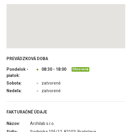
PREVÁDZKOVÁ DOBA
Pondelok -
●
08:30 - 18:00
Otvorené
piatok:
Sobota:
●
zatvorené
Nedeľa:
●
zatvorené
FAKTURAČNÉ ÚDAJE
Názov:
Archilab s.r.o.
Sídlo:
Svidnícka 105/12, 82103 Bratislava