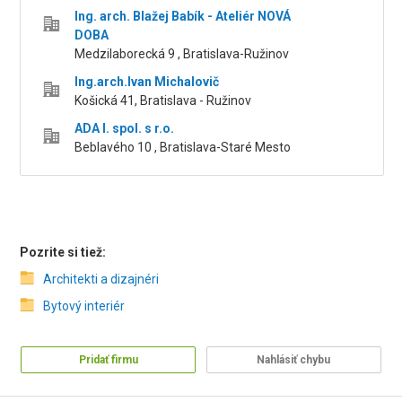
Ing. arch. Blažej Babík - Ateliér NOVÁ
DOBA
Medzilaborecká 9 , Bratislava-Ružinov
Ing.arch.Ivan Michalovič
Košická 41, Bratislava - Ružinov
ADA I. spol. s r.o.
Beblavého 10 , Bratislava-Staré Mesto
Pozrite si tiež:
Architekti a dizajnéri
Bytový interiér
Pridať firmu
Nahlásiť chybu