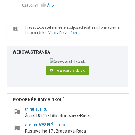
Užitočné?
Áno
Prevádzkovateľ nenesie zodpovednosť za informácie na
tejto stránke.
Viac v Pravidlách
WEBOVÁ STRÁNKA
www.archilab.sk
PODOBNÉ FIRMY V OKOLÍ
triha s. r. o.
Žitná 10218/18B , Bratislava-Rača
ateliér VESELÝ s. r. o.
Rustaveliho 17 , Bratislava-Rača