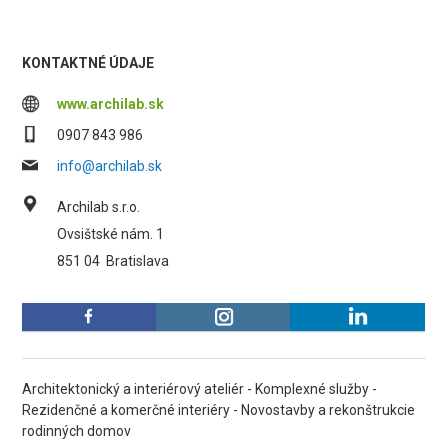
KONTAKTNÉ ÚDAJE
www.archilab.sk
0907 843 986
info@archilab.sk
Archilab s.r.o.
Ovsištské nám. 1
851 04
Bratislava
Architektonický a interiérový ateliér - Komplexné služby -
Rezidenčné a komerčné interiéry - Novostavby a rekonštrukcie
rodinných domov