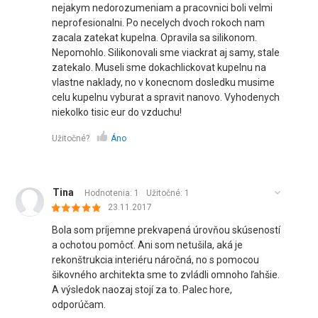
nejakym nedorozumeniam a pracovnici boli velmi
neprofesionalni. Po necelych dvoch rokoch nam
zacala zatekat kupelna. Opravila sa silikonom.
Nepomohlo. Silikonovali sme viackrat aj samy, stale
zatekalo. Museli sme dokachlickovat kupelnu na
vlastne naklady, no v konecnom dosledku musime
celu kupelnu vyburat a spravit nanovo. Vyhodenych
niekolko tisic eur do vzduchu!
Užitočné?
Áno
Tina
Hodnotenia: 1
Užitočné:
1
23.11.2017
Bola som príjemne prekvapená úrovňou skúseností
a ochotou pomôcť. Ani som netušila, aká je
rekonštrukcia interiéru náročná, no s pomocou
šikovného architekta sme to zvládli omnoho ľahšie.
A výsledok naozaj stojí za to. Palec hore,
odporúčam.