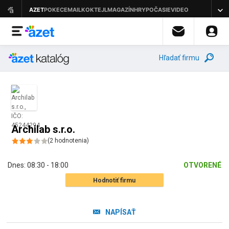
Hľadať firmu
Archilab s.r.o.
(
2
hodnotenia
)
Dnes:
08:30 - 18:00
OTVORENÉ
Hodnotiť firmu
NAPÍSAŤ