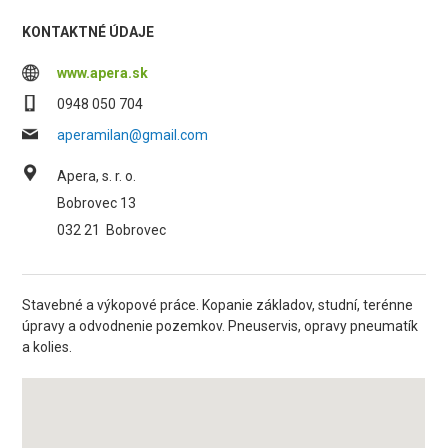
KONTAKTNÉ ÚDAJE
www.apera.sk
0948 050 704
aperamilan@gmail.com
Apera, s. r. o.
Bobrovec 13
032 21
Bobrovec
Stavebné a výkopové práce. Kopanie základov, studní, terénne
úpravy a odvodnenie pozemkov. Pneuservis, opravy pneumatík
a kolies.