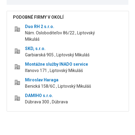
PODOBNÉ FIRMY V OKOLÍ
Duo RH 2 s.r.o.
Nám. Osloboditeľov 86/22 , Liptovský
Mikuláš
SKD, s.r.o.
Garbiarská 905 , Liptovský Mikuláš
Montážne služby INADO service
Iľanovo 171 , Liptovský Mikuláš
Miroslav Haraga
Benická 158/6C , Liptovský Mikuláš
DAMIHO s.r.o.
Dúbrava 300 , Dúbrava