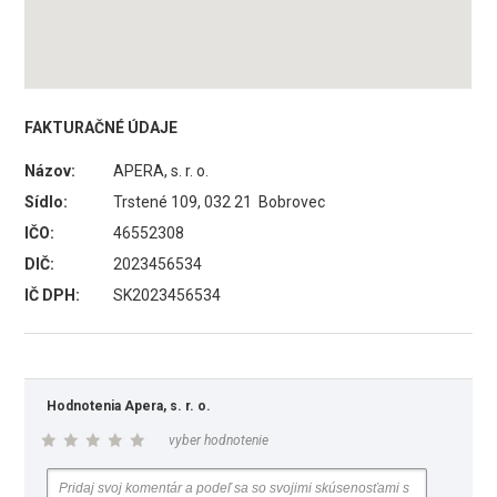
FAKTURAČNÉ ÚDAJE
Názov:
APERA, s. r. o.
Sídlo:
Trstené 109, 032 21 Bobrovec
IČO:
46552308
DIČ:
2023456534
IČ DPH:
SK2023456534
Hodnotenia Apera, s. r. o.
vyber hodnotenie