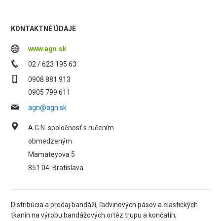
KONTAKTNÉ ÚDAJE
www.agn.sk
02 / 623 195 63
0908 881 913
0905 799 611
agn@agn.sk
A.G.N. spoločnosť s ručením
obmedzeným
Mamateyova 5
851 04
Bratislava
Distribúcia a predaj bandáží, ľadvinových pásov a elastických
tkanín na výrobu bandážových ortéz trupu a končatín,