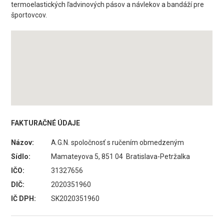
termoelastických ľadvinových pásov a návlekov a bandáží pre
športovcov.
FAKTURAČNÉ ÚDAJE
Názov:
A.G.N. spoločnosť s ručením obmedzeným
Sídlo:
Mamateyova 5, 851 04 Bratislava-Petržalka
IČO:
31327656
DIČ:
2020351960
IČ DPH:
SK2020351960