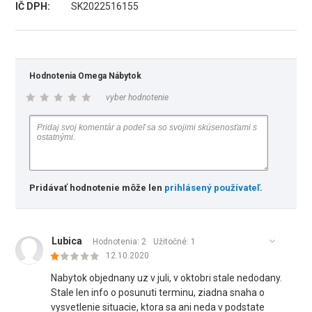
IČ DPH:
SK2022516155
Hodnotenia Omega Nábytok
vyber hodnotenie
Pridávať hodnotenie môže len
prihlásený používateľ
.
Lubica
Hodnotenia: 2
Užitočné:
1
12.10.2020
Nabytok objednany uz v juli, v oktobri stale nedodany.
Stale len info o posunuti terminu, ziadna snaha o
vysvetlenie situacie, ktora sa ani neda v podstate