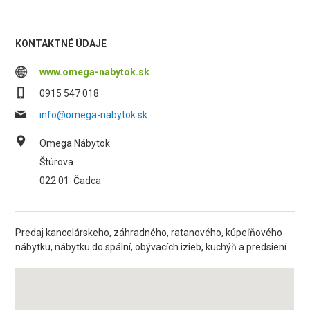
KONTAKTNÉ ÚDAJE
www.omega-nabytok.sk
0915 547 018
info@omega-nabytok.sk
Omega Nábytok
Štúrova
022 01
Čadca
Predaj kancelárskeho, záhradného, ratanového, kúpeľňového
nábytku, nábytku do spální, obývacích izieb, kuchýň a predsiení.