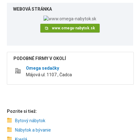
WEBOVÁ STRÁNKA
www.omega-nabytok.sk
PODOBNÉ FIRMY V OKOLÍ
Omega sedačky
Májová ul. 1107 , Čadca
Pozrite si tiež:
Bytový nábytok
Nábytok a bývanie
Kreslá