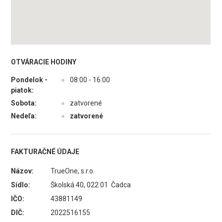
OTVÁRACIE HODINY
Pondelok -
●
08:00 - 16:00
piatok:
Sobota:
●
zatvorené
Nedeľa:
●
zatvorené
FAKTURAČNÉ ÚDAJE
Názov:
TrueOne, s.r.o.
Sídlo:
Školská 40, 022 01 Čadca
IČO:
43881149
DIČ:
2022516155