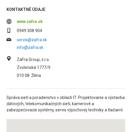
KONTAKTNÉ ÚDAJE
www.zafra.sk
0949 308 904
servis@zafra.sk
info@zafra.sk
ZaFra Group, s.r.o.
Zvolenská 1777/9
010 08
Žilina
Správa sietí a poradenstvo v oblasti IT. Projektovanie a výstavba
dátových, telekomunikačných sietí, kamerové a
zabezpečovacie systémy, servis výpočtovej techniky a tlačiarní.