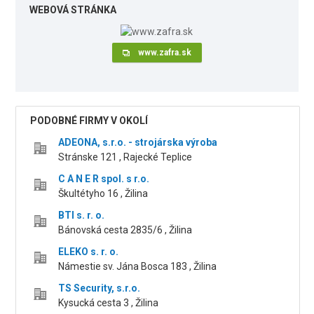
WEBOVÁ STRÁNKA
www.zafra.sk
PODOBNÉ FIRMY V OKOLÍ
ADEONA, s.r.o. - strojárska výroba
Stránske 121 , Rajecké Teplice
C A N E R spol. s r.o.
Škultétyho 16 , Žilina
BTI s. r. o.
Bánovská cesta 2835/6 , Žilina
ELEKO s. r. o.
Námestie sv. Jána Bosca 183 , Žilina
TS Security, s.r.o.
Kysucká cesta 3 , Žilina