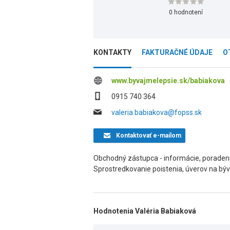
0 hodnotení
KONTAKTY
FAKTURAČNÉ ÚDAJE
O
www.byvajmelepsie.sk/babiakova
0915 740 364
valeria.babiakova@fopss.sk
Kontaktovať
e-mailom
Obchodný zástupca - informácie, poradens
Sprostredkovanie poistenia, úverov na bý
Hodnotenia Valéria Babiaková