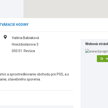
TVÁRACIE HODINY
Valéria Babiaková
Webová strán
Hviezdoslavova 3
050 01
Revúca
w
tvo a sprostredkovanie obchodu pre PSS, a.s.
vanie, stavebného sporenia.