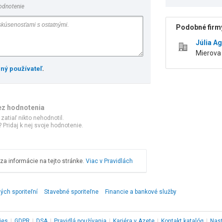
odnotenie
Podobné firmy
Júlia A
Mierova 
ený používateľ
.
ez hodnotenia
 zatiaľ nikto nehodnotil.
 Pridaj k nej svoje hodnotenie.
a informácie na tejto stránke.
Viac v Pravidlách
ch sporiteľní
Stavebné sporiteľne
Financie a bankové služby
ies
|
GDPR
|
DSA
|
Pravidlá používania
|
Kariéra v Azete
|
Kontakt
katalóg
|
Nas