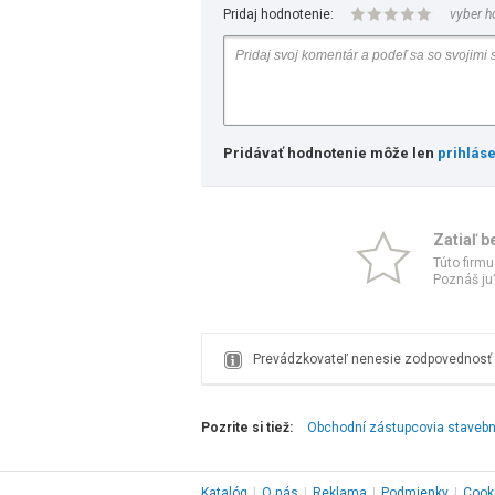
Pridaj hodnotenie:
vyber h
Pridávať hodnotenie môže len
prihlás
Zatiaľ b
Túto firmu
Poznáš ju?
Prevádzkovateľ nenesie zodpovednosť z
Pozrite si tiež:
Obchodní zástupcovia stavebný
Katalóg
|
O nás
|
Reklama
|
Podmienky
|
Cook