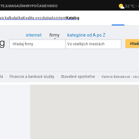
internet
firmy
kategórie od A po Z
slá
Financie a bankové služby
Stavebné sporiteľne
/
/
/
Valéria Babiaková - o