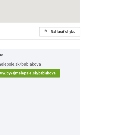
Nahlásiť chybu
ka
ww.byvajmelepsie.sk/babiakova