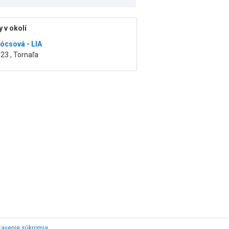
 v okolí
gócsová - LIA
23 , Tornaľa
tavenie súkromia