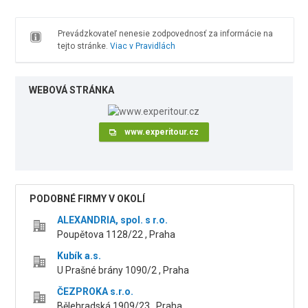
Prevádzkovateľ nenesie zodpovednosť za informácie na
tejto stránke.
Viac v Pravidlách
WEBOVÁ STRÁNKA
www.experitour.cz
PODOBNÉ FIRMY V OKOLÍ
ALEXANDRIA, spol. s r.o.
Poupětova 1128/22 , Praha
Kubík a.s.
U Prašné brány 1090/2 , Praha
ČEZPROKA s.r.o.
Bělehradská 1909/23 , Praha