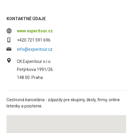
KONTAKTNÉ ÚDAJE
www.experitour.cz
+420 721 591 696
info@experitour.cz
CK Experitour s.r.o.
Petýrkova 1991/26
148 00
Praha
Cestovná kancelária - zájazdy pre skupiny, školy, firmy, online
letenky a poistenie.