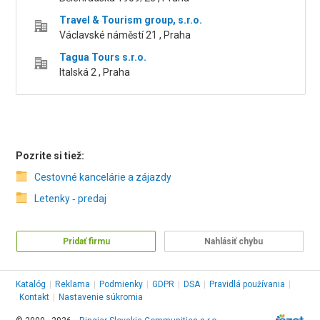
Travel & Tourism group, s.r.o.
Václavské náměstí 21 , Praha
Tagua Tours s.r.o.
Italská 2 , Praha
Pozrite si tiež:
Cestovné kancelárie a zájazdy
Letenky ‑ predaj
Pridať firmu
Nahlásiť chybu
Katalóg
|
Reklama
|
Podmienky
|
GDPR
|
DSA
|
Pravidlá používania
|
Kontakt
|
Nastavenie súkromia