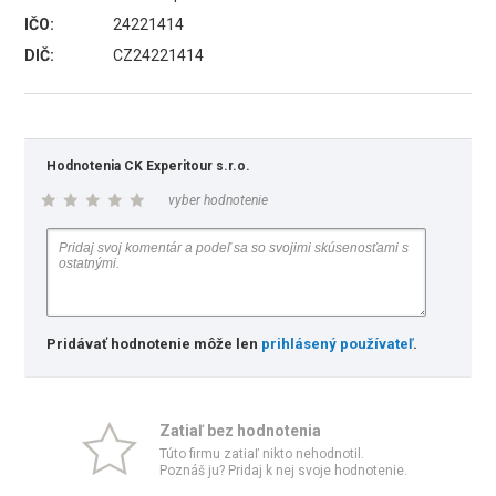
IČO:
24221414
DIČ:
CZ24221414
Hodnotenia CK Experitour s.r.o.
vyber hodnotenie
Pridávať hodnotenie môže len
prihlásený používateľ
.
Zatiaľ bez hodnotenia
Túto firmu zatiaľ nikto nehodnotil.
Poznáš ju? Pridaj k nej svoje hodnotenie.