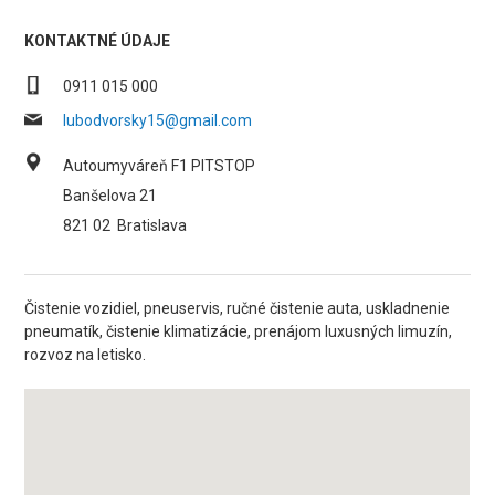
KONTAKTNÉ ÚDAJE
0911 015 000
lubodvorsky15@gmail.com
Autoumyváreň F1 PITSTOP
Banšelova 21
821 02
Bratislava
Čistenie vozidiel, pneuservis, ručné čistenie auta, uskladnenie
pneumatík, čistenie klimatizácie, prenájom luxusných limuzín,
rozvoz na letisko.