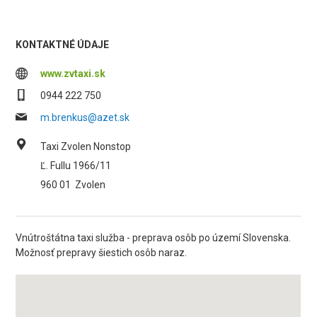
KONTAKTNÉ ÚDAJE
www.zvtaxi.sk
0944 222 750
m.brenkus@azet.sk
Taxi Zvolen Nonstop
Ľ. Fullu 1966/11
960 01
Zvolen
Vnútroštátna taxi služba - preprava osôb po území Slovenska.
Možnosť prepravy šiestich osôb naraz.