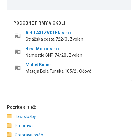
PODOBNÉ FIRMY V OKOLÍ
AIR TAXI ZVOLEN s.r.o.
Strážska cesta 722/3 , Zvolen
Best Motor s.r.o.
Námestie SNP 74/28 , Zvolen
Matúš Kulich
Mateja Bela Funtíka 105/2 , Očová
Pozrite si tiež:
Taxi služby
Preprava
Preprava osôb