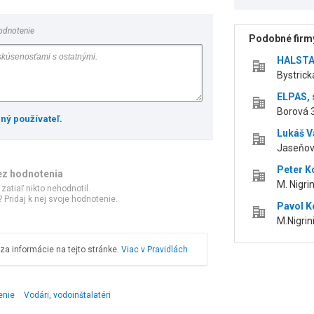
odnotenie
Podobné firmy
HALSTAV
Bystrick
ELPAS, s
Borová 3
ený používateľ
.
Lukáš 
Jaseňová
Peter 
ez hodnotenia
M. Nigri
 zatiaľ nikto nehodnotil.
 Pridaj k nej svoje hodnotenie.
Pavol 
M.Nigrini
a informácie na tejto stránke.
Viac v Pravidlách
enie
Vodári, vodoinštalatéri