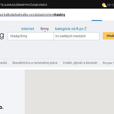
internet
firmy
kategórie od A po Z
meslá
Stavebníctvo a remeselné práce
Vodári, plynári a kúrenári
/
/
/
Bergas S
o.