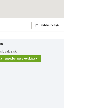
Nahlásiť chybu
ka
www.bergasslovakia.sk