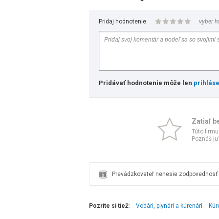
Pridaj hodnotenie:
vyber h
Pridávať hodnotenie môže len
prihlás
Zatiaľ b
Túto firmu
Poznáš ju?
Prevádzkovateľ nenesie zodpovednosť z
Pozrite si tiež:
Vodári, plynári a kúrenári
Kúr