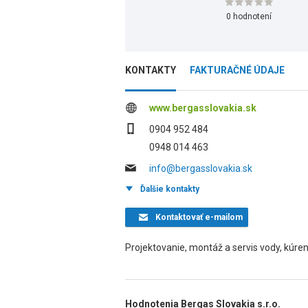
0 hodnotení
KONTAKTY
FAKTURAČNÉ ÚDAJE
www.bergasslovakia.sk
0904 952 484
0948 014 463
info@bergasslovakia.sk
Ďalšie kontakty
Kontaktovať
e-mailom
Projektovanie, montáž a servis vody, kúren
Hodnotenia Bergas Slovakia s.r.o.