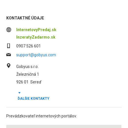
KONTAKTNÉ ÚDAJE
InternetovyPredaj.sk
InzeratyZadarmo.sk
0907 526 601
support@gobyus.com
Gobyus s.r.o.
Železničná 1
926 01
Sereď
ĎALŠIE KONTAKTY
Prevádzkovateľ internetových portálov.