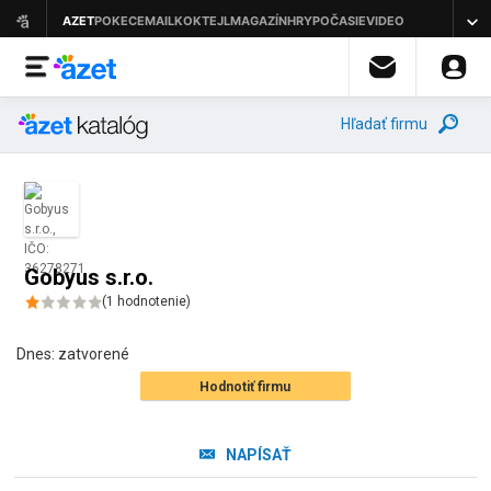
Hľadať firmu
Gobyus s.r.o.
(
1
hodnotenie
)
Dnes:
zatvorené
Hodnotiť firmu
NAPÍSAŤ