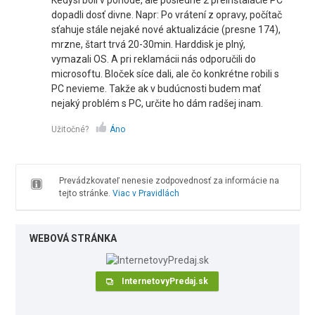
Kedysi boli v pohode, ale posledné 2 preinštalácie PC
dopadli dosť divne. Napr: Po vrátení z opravy, počítač
sťahuje stále nejaké nové aktualizácie (presne 174),
mrzne, štart trvá 20-30min. Harddisk je plný,
vymazali OS. A pri reklamácii nás odporučili do
microsoftu. Bloček síce dali, ale čo konkrétne robili s
PC nevieme. Takže ak v budúcnosti budem mať
nejaký problém s PC, určite ho dám radšej inam.
Užitočné?
Áno
Prevádzkovateľ nenesie zodpovednosť za informácie na
tejto stránke.
Viac v Pravidlách
WEBOVÁ STRÁNKA
InternetovyPredaj.sk