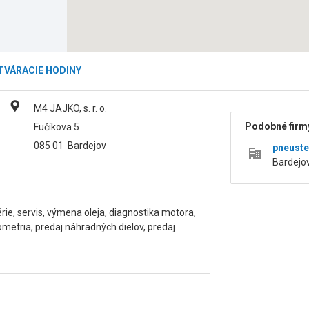
TVÁRACIE HODINY
M4 JAJKO, s. r. o.
Podobné firmy
Fučíkova 5
085 01
Bardejov
pneustef,
Bardejo
rie, servis, výmena oleja, diagnostika motora,
ometria, predaj náhradných dielov, predaj