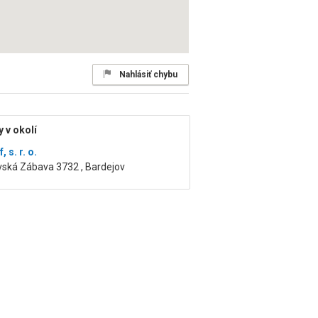
Nahlásiť chybu
 v okolí
 s. r. o.
vská Zábava 3732 , Bardejov