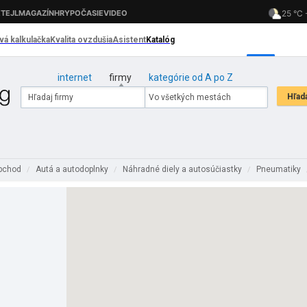
internet
firmy
kategórie od A po Z
obchod
Autá a autodoplnky
Náhradné diely a autosúčiastky
Pneumatiky
/
/
/