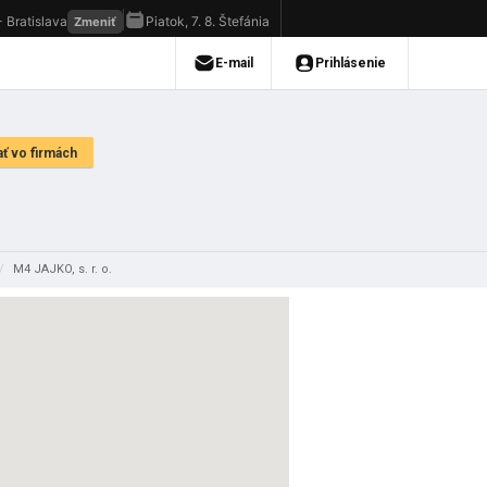
/
M4 JAJKO, s. r. o.