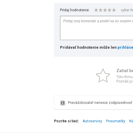
Pridaj hodnotenie:
vyber h
Pridávať hodnotenie môže len
prihlás
Zatiaľ b
Túto firmu
Poznáš ju?
Prevádzkovateľ nenesie zodpovednosť z
Pozrite si tiež:
Autoservisy
Pneumatiky
Ná