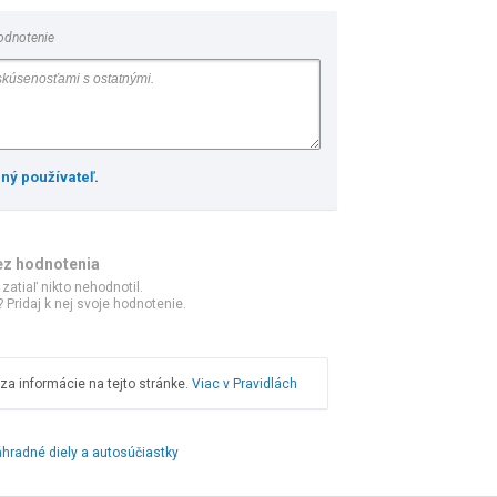
odnotenie
ený používateľ
.
ez hodnotenia
 zatiaľ nikto nehodnotil.
 Pridaj k nej svoje hodnotenie.
a informácie na tejto stránke.
Viac v Pravidlách
hradné diely a autosúčiastky