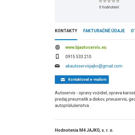
0 hodnotení
KONTAKTY
FAKTURAČNÉ ÚDAJE
O
www.bjautoservis.eu
0915 533 210
akautoservisjajko@gmail.com
Kontaktovať
e-mailom
Autoservis - opravy vozidiel, oprava karosé
predaj pneumatík a diskov, pneuservis, ge
autopríslušenstva.
Hodnotenia M4 JAJKO, s. r. o.