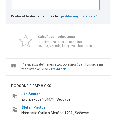
Pridávať hodnotenie môže len
prihlásený používateľ
.
Zatiaľ bez hodnotenia
Túto firmu zatiaľ nikto nehodnotil.
Poznáš ju? Pridaj k nej svoje hodnotenie.
Prevádzkovateľ nenesie zodpovednosť za informácie na
tejto stránke.
Viac v Pravidlách
PODOBNÉ FIRMY V OKOLÍ
Ján Seman
Zvončekova 1544/1 , Sečovce
Štefan Pastor
Námestie Cyrila a Metóda 1704 , Sečovce