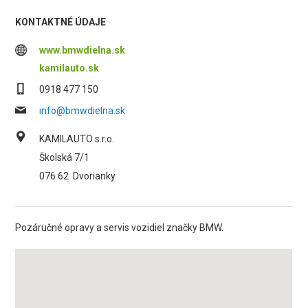
KONTAKTNÉ ÚDAJE
www.bmwdielna.sk
kamilauto.sk
0918 477 150
info@bmwdielna.sk
KAMILAUTO s.r.o.
Školská 7/1
076 62
Dvorianky
Pozáručné opravy a servis vozidiel značky BMW.