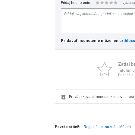
Pridaj hodnotenie:
vyber h
Pridávať hodnotenie môže len
prihlás
Zatiaľ b
Túto firmu
Poznáš ju?
Prevádzkovateľ nenesie zodpovednosť z
Pozrite si tiež:
Regionálne múzeá
Múzeá