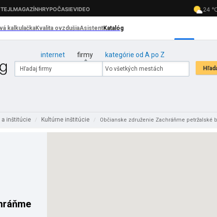
internet
firmy
kategórie od A po Z
 a inštitúcie
Kultúrne inštitúcie
/
/
Občianske združenie Zachráňme petržalské 
chráňme