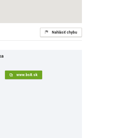
Nahlásiť chybu
ka
www.bs8.sk