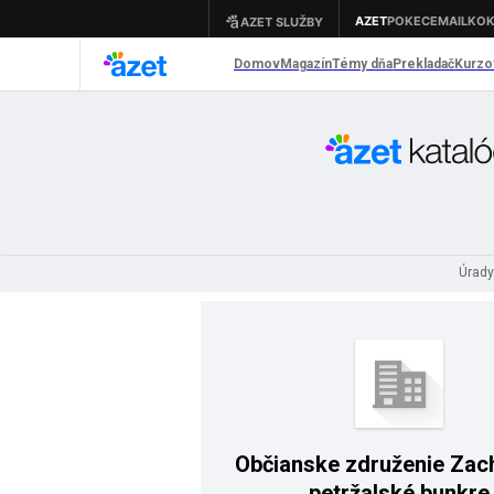
Úrady
Občianske združenie Za
petržalské bunkre