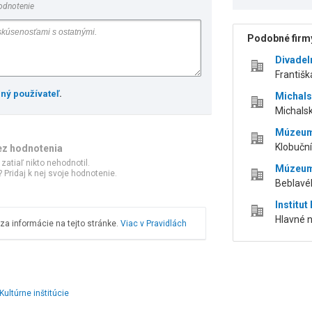
odnotenie
Podobné firmy
Divadel
Františk
ený používateľ
.
Michals
Michalsk
Múzeum
Klobuční
ez hodnotenia
 zatiaľ nikto nehodnotil.
Múzeum
 Pridaj k nej svoje hodnotenie.
Beblavéh
Institut
Hlavné n
a informácie na tejto stránke.
Viac v Pravidlách
Kultúrne inštitúcie