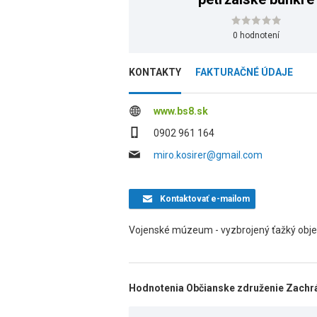
0 hodnotení
KONTAKTY
FAKTURAČNÉ ÚDAJE
www.bs8.sk
0902 961 164
miro.kosirer@gmail.com
Kontaktovať
e-mailom
Vojenské múzeum - vyzbrojený ťažký obje
Hodnotenia Občianske združenie Zachr