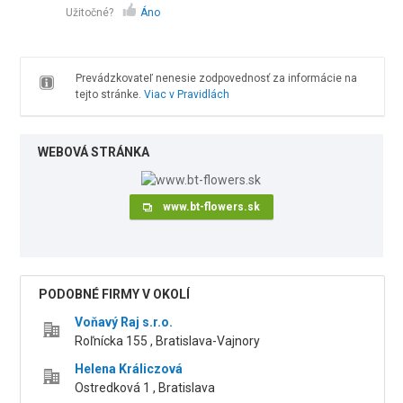
Užitočné?
Áno
Prevádzkovateľ nenesie zodpovednosť za informácie na
tejto stránke.
Viac v Pravidlách
WEBOVÁ STRÁNKA
www.bt-flowers.sk
PODOBNÉ FIRMY V OKOLÍ
Voňavý Raj s.r.o.
Roľnícka 155 , Bratislava-Vajnory
Helena Králiczová
Ostredková 1 , Bratislava