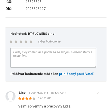
IČO:
46626646
DIČ:
2023525427
Hodnotenia BT-FLOWERS s.r.o.
vyber hodnotenie
Pridávať hodnotenie môže len
prihlásený používateľ
.
Alex
Hodnotenia: 1
Užitočné:
0
14.12.2015
Velmi solventny a pracovyty ludia