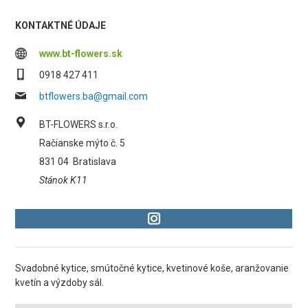
KONTAKTNÉ ÚDAJE
www.bt-flowers.sk
0918 427 411
btflowers.ba@gmail.com
BT-FLOWERS s.r.o.
Račianske mýto č. 5
831 04
Bratislava
Stánok K11
Svadobné kytice, smútočné kytice, kvetinové koše, aranžovanie
kvetín a výzdoby sál.