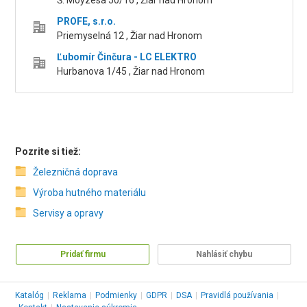
Š. Moyzesa 50/16 , Žiar nad Hronom
PROFE, s.r.o.
Priemyselná 12 , Žiar nad Hronom
Ľubomír Činčura - LC ELEKTRO
Hurbanova 1/45 , Žiar nad Hronom
Pozrite si tiež:
Železničná doprava
Výroba hutného materiálu
Servisy a opravy
Pridať firmu
Nahlásiť chybu
Katalóg
|
Reklama
|
Podmienky
|
GDPR
|
DSA
|
Pravidlá používania
|