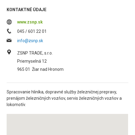
KONTAKTNÉ ÚDAJE
www.zsnp.sk
045 / 601 22 01
info@zsnp.sk
ZSNP TRADE, s.r.o.
Priemyselná 12
965 01
Žiar nad Hronom
Spracovanie hliníka, dopravné služby železničnej prepravy,
prenájom železničných vozňov, servis železničných vozňov a
lokomotív.