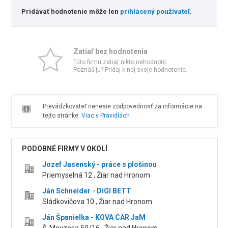
Pridávať hodnotenie môže len
prihlásený používateľ
.
Zatiaľ bez hodnotenia
Túto firmu zatiaľ nikto nehodnotil.
Poznáš ju? Pridaj k nej svoje hodnotenie.
Prevádzkovateľ nenesie zodpovednosť za informácie na
tejto stránke.
Viac v Pravidlách
PODOBNÉ FIRMY V OKOLÍ
Jozef Jasenský - práce s plošinou
Priemyselná 12 , Žiar nad Hronom
Ján Schneider - DiGI BETT
Sládkovičova 10 , Žiar nad Hronom
Ján Španielka - KOVA CAR JaM