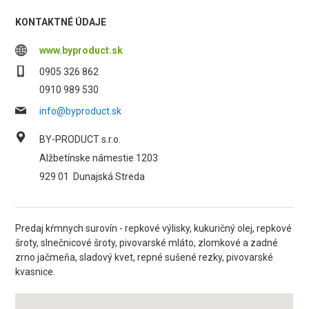
KONTAKTNÉ ÚDAJE
www.byproduct.sk
0905 326 862
0910 989 530
info@byproduct.sk
BY-PRODUCT s.r.o.
Alžbetínske námestie 1203
929 01
Dunajská Streda
Predaj kŕmnych surovín - repkové výlisky, kukuričný olej, repkové
šroty, slnečnicové šroty, pivovarské mláto, zlomkové a zadné
zrno jačmeňa, sladový kvet, repné sušené rezky, pivovarské
kvasnice.