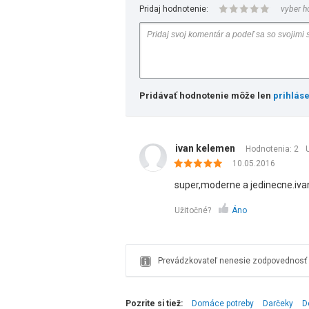
Pridaj hodnotenie:
vyber h
Pridávať hodnotenie môže len
prihlás
ivan kelemen
Hodnotenia: 2
10.05.2016
super,moderne a jedinecne.iva
Užitočné?
Áno
Prevádzkovateľ nenesie zodpovednosť z
Pozrite si tiež:
Domáce potreby
Darčeky
D