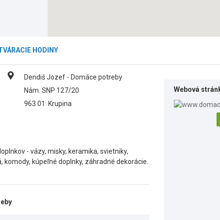
TVÁRACIE HODINY
Dendiš Jozef - Domáce potreby
Webová strán
Nám. SNP 127/20
963 01
Krupina
oplnkov - vázy, misky, keramika, svietniky,
lá, komody, kúpeľné doplnky, záhradné dekorácie.
reby