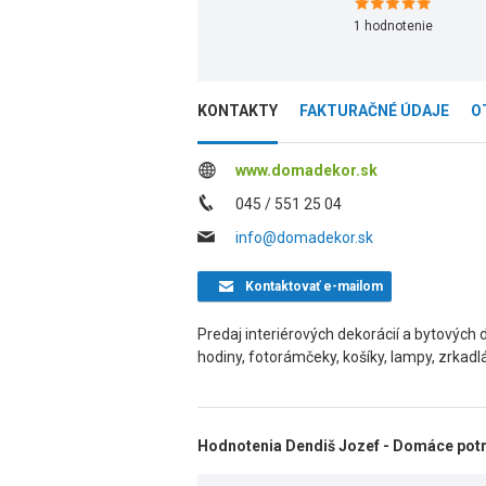
1
hodnotenie
KONTAKTY
FAKTURAČNÉ ÚDAJE
O
www.domadekor.sk
045 / 551 25 04
info@domadekor.sk
Kontaktovať
e-mailom
Predaj interiérových dekorácií a bytových d
hodiny, fotorámčeky, košíky, lampy, zrkad
Hodnotenia Dendiš Jozef - Domáce pot