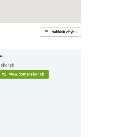
Nahlásiť chybu
ka
www.domadekor.sk