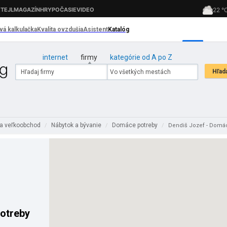
internet
firmy
kategórie od A po Z
a veľkoobchod
Nábytok a bývanie
Domáce potreby
/
/
/
Dendiš Jozef - Domá
otreby