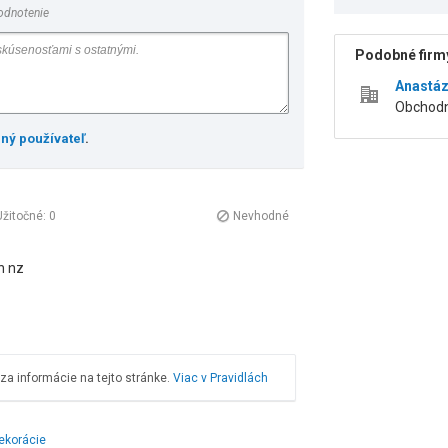
odnotenie
Podobné firmy
Anastáz
Obchodn
ený používateľ
.
Užitočné:
0
Nevhodné
n nz
a informácie na tejto stránke.
Viac v Pravidlách
ekorácie