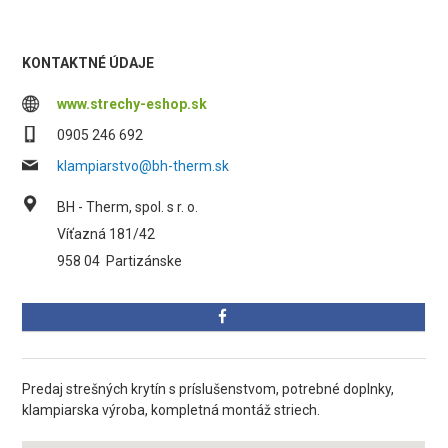
KONTAKTNÉ ÚDAJE
www.strechy-eshop.sk
0905 246 692
klampiarstvo@bh-therm.sk
BH - Therm, spol. s r. o.
Víťazná 181/42
958 04
Partizánske
Predaj strešných krytín s príslušenstvom, potrebné doplnky,
klampiarska výroba, kompletná montáž striech.