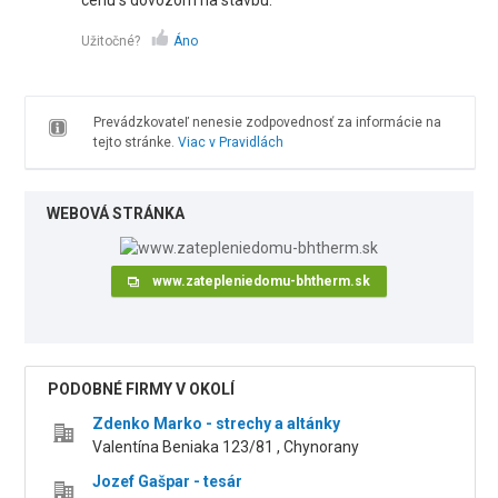
cenu s dovozom na stavbu.
Užitočné?
Áno
Prevádzkovateľ nenesie zodpovednosť za informácie na
tejto stránke.
Viac v Pravidlách
WEBOVÁ STRÁNKA
www.zatepleniedomu-bhtherm.sk
PODOBNÉ FIRMY V OKOLÍ
Zdenko Marko - strechy a altánky
Valentína Beniaka 123/81 , Chynorany
Jozef Gašpar - tesár