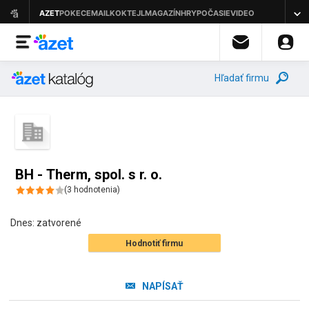
Hľadať firmu
BH - Therm, spol. s r. o.
(
3
hodnotenia
)
Dnes:
zatvorené
Hodnotiť firmu
NAPÍSAŤ