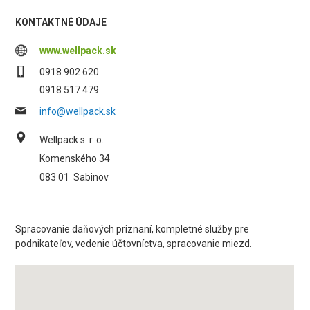
KONTAKTNÉ ÚDAJE
www.wellpack.sk
0918 902 620
0918 517 479
info@wellpack.sk
Wellpack s. r. o.
Komenského 34
083 01
Sabinov
Spracovanie daňových priznaní, kompletné služby pre
podnikateľov, vedenie účtovníctva, spracovanie miezd.