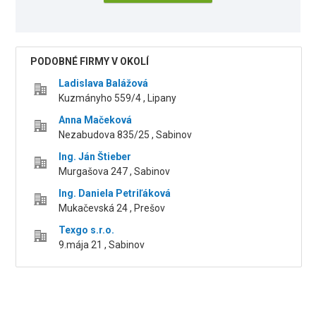
PODOBNÉ FIRMY V OKOLÍ
Ladislava Balážová
Kuzmányho 559/4 , Lipany
Anna Mačeková
Nezabudova 835/25 , Sabinov
Ing. Ján Štieber
Murgašova 247 , Sabinov
Ing. Daniela Petriľáková
Mukačevská 24 , Prešov
Texgo s.r.o.
9.mája 21 , Sabinov