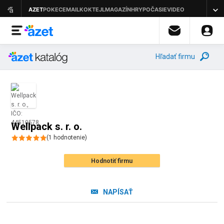
Hľadať firmu
Wellpack s. r. o.
(
1
hodnotenie
)
Hodnotiť firmu
NAPÍSAŤ