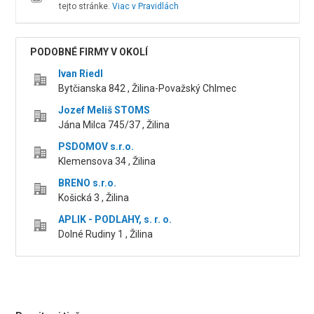
tejto stránke.
Viac v Pravidlách
PODOBNÉ FIRMY V OKOLÍ
Ivan Riedl
Bytčianska 842 , Žilina-Považský Chlmec
Jozef Meliš STOMS
Jána Milca 745/37 , Žilina
PSDOMOV s.r.o.
Klemensova 34 , Žilina
BRENO s.r.o.
Košická 3 , Žilina
APLIK - PODLAHY, s. r. o.
Dolné Rudiny 1 , Žilina