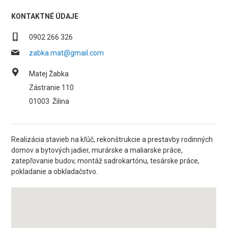
KONTAKTNÉ ÚDAJE
0902 266 326
zabka.mat@gmail.com
Matej Žabka
Zástranie 110
01003
Žilina
Realizácia stavieb na kľúč, rekonštrukcie a prestavby rodinných
domov a bytových jadier, murárske a maliarske práce,
zatepľovanie budov, montáž sadrokartónu, tesárske práce,
pokladanie a obkladačstvo.