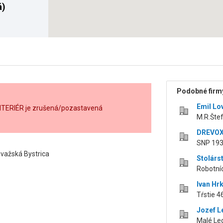
á)
Podobné firmy
Emil Lo
NTERIÉR je zrušená/pozastavená
M.R.Štef
DREVOX 
SNP 193
važská Bystrica
Stolárst
Robotníc
Ivan Hr
Tŕstie 4
Jozef L
Malé Led