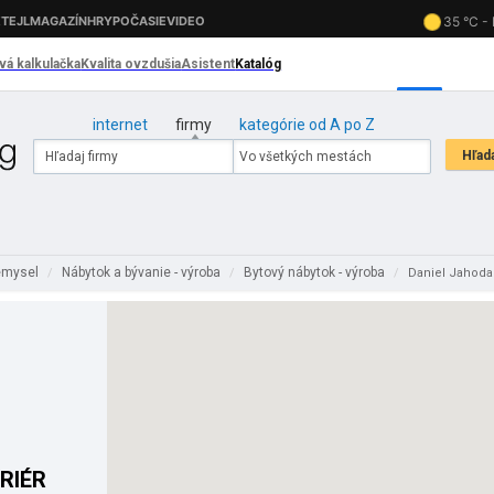
internet
firmy
kategórie od A po Z
iemysel
Nábytok a bývanie - výroba
Bytový nábytok - výroba
/
/
/
Daniel Jahoda
ERIÉR