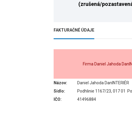
(zrušená/pozastaven
FAKTURAČNÉ ÚDAJE
Firma Daniel Jahoda DanI
Názov:
Daniel Jahoda DanINTERIÉR
Sídlo:
Podhlinie 1167/23, 017 01 Po
IČO:
41496884