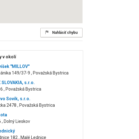
Nahlásiť chybu
 v okolí
víšek "MILLOV"
ánika 149/37-9 , Považská Bystrica
SLOVAKIA, s.r.o.
6 , Považská Bystrica
vo Sovík, s.r.o.
ka 2478 , Považská Bystrica
kota
6 , Dolný Lieskov
ednický
nice 182 , Malé Lednice