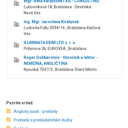
Mgr. Iveta Karpišová I.KA - CONSULTING
Ľubovníková 18, Bratislava - Devínska
Nová Ves
Ing. Mgr. Jaroslava Királyová
Ľudovíta Fullu 3094/16 , Bratislava-Karlova
Ves
ILUMINATA EXIM LTD s. r. o.
Pribinova 36, EUROVEA , Bratislava
Roger Dobberstein - tlmočník a lektor -
NEMČINA, ANGLIČTINA
Kysucká 7047/3 , Bratislava-Staré Mesto
Pozrite si tiež:
Anglický jazyk ‑ preklady
Preklady a prekladateľské služby