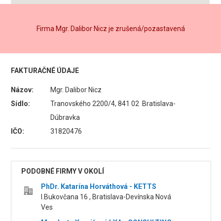
Firma Mgr. Dalibor Nicz je zrušená/pozastavená
FAKTURAČNÉ ÚDAJE
Názov:
Mgr. Dalibor Nicz
Sídlo:
Tranovského 2200/4, 841 02 Bratislava-
Dúbravka
IČO:
31820476
PODOBNÉ FIRMY V OKOLÍ
PhDr. Katarína Horváthová - KETTS
I.Bukovčana 16 , Bratislava-Devínska Nová
Ves