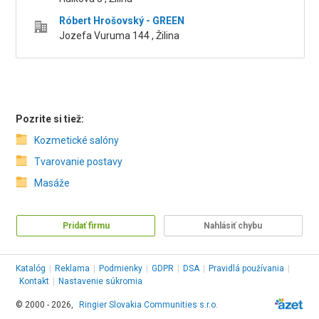
Róbert Hrošovský - GREEN
Jozefa Vuruma 144 , Žilina
Pozrite si tiež:
Kozmetické salóny
Tvarovanie postavy
Masáže
Pridať firmu
Nahlásiť chybu
Katalóg
|
Reklama
|
Podmienky
|
GDPR
|
DSA
|
Pravidlá používania
|
Kontakt
|
Nastavenie súkromia
© 2000 - 2026,
Ringier Slovakia Communities s.r.o.