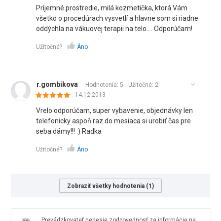
Príjemné prostredie, milá kozmetička, ktorá Vám
všetko o procedúrach vysvetlí a hlavne som si riadne
oddýchla na vákuovej terapii na telo.... Odporúčam!
Užitočné?
Áno
r.gombikova
Hodnotenia: 5
Užitočné:
2
14.12.2013
Vrelo odporúčam, super vybavenie, objednávky len
telefonicky aspoň raz do mesiaca si urobiť čas pre
seba dámy!!! :) Radka
Užitočné?
Áno
Zobraziť všetky hodnotenia (1)
Prevádzkovateľ nenesie zodpovednosť za informácie na