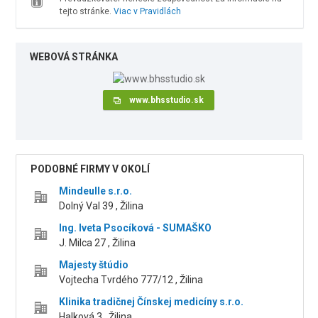
tejto stránke.
Viac v Pravidlách
WEBOVÁ STRÁNKA
www.bhsstudio.sk
PODOBNÉ FIRMY V OKOLÍ
Mindeulle s.r.o.
Dolný Val 39 , Žilina
Ing. Iveta Psocíková - SUMAŠKO
J. Milca 27 , Žilina
Majesty štúdio
Vojtecha Tvrdého 777/12 , Žilina
Klinika tradičnej Čínskej medicíny s.r.o.
Halková 3 , Žilina