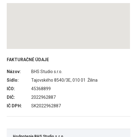
FAKTURAČNÉ ÚDAJE
Názov:
BHS Studio s.r.o.
Sídlo:
Tajovského 8540/3E, 010 01 Žilina
IČO:
45368899
DIČ:
2022962887
IČ DPH:
SK2022962887
Hodnotenia BHS Studio s.r.o.