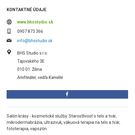
KONTAKTNÉ ÚDAJE
www.bhsstudio.sk
0907 873 366
info@bhsstudio.sk
BHS Studio s.r.o.
Tajovského 3E
010 01
Žilina
Amfiteáter, vedľa Kamélie
Salón krásy - kozmetické služby. Starostlivosť o telo a tvár,
mikrodermabrázia, ultrazvuk, vákuová terapia na telo a tvár,
fototerapia, vapozón.