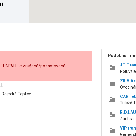
á)
Podobné firmy
JT-Tranz
 - UNFALL je zrušená/pozastavená
Poluvsie
ZR VIA s
LL
Ovocinár
 Rajecké Teplice
CARTECH
Tulská 1
R.D.I.AU
Zachrasti
VIP tran
Gemerská