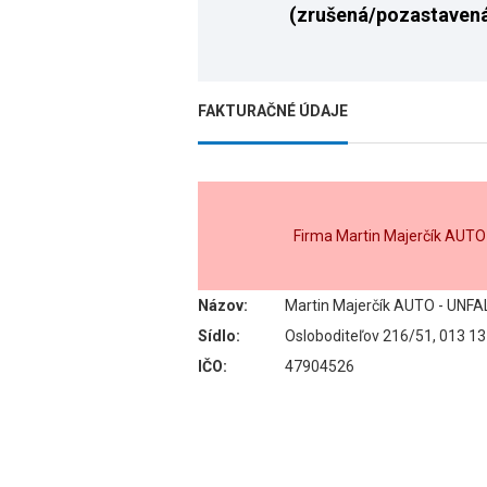
(zrušená/pozastaven
FAKTURAČNÉ ÚDAJE
Firma Martin Majerčík AUTO
Názov:
Martin Majerčík AUTO - UNFA
Sídlo:
Osloboditeľov 216/51, 013 13
IČO:
47904526