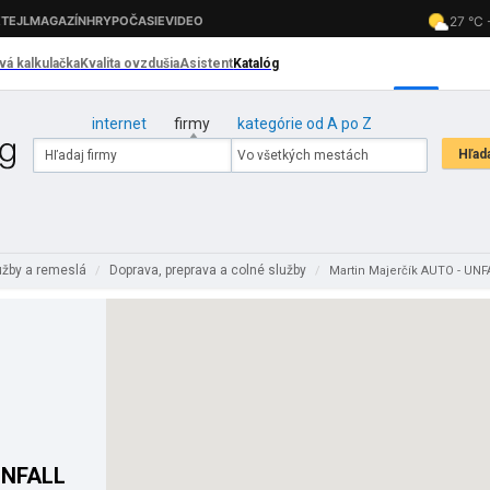
internet
firmy
kategórie od A po Z
užby a remeslá
Doprava, preprava a colné služby
/
/
Martin Majerčík AUTO - UNF
UNFALL