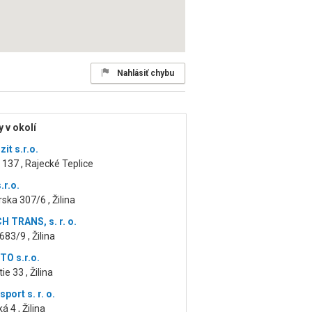
Nahlásiť chybu
 v okolí
it s.r.o.
 137 , Rajecké Teplice
.r.o.
ska 307/6 , Žilina
 TRANS, s. r. o.
683/9 , Žilina
TO s.r.o.
e 33 , Žilina
sport s. r. o.
 4 , Žilina