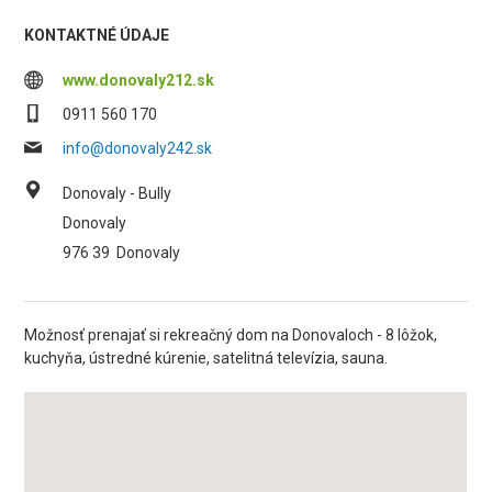
KONTAKTNÉ ÚDAJE
www.donovaly212.sk
0911 560 170
info@donovaly242.sk
Donovaly - Bully
Donovaly
976 39
Donovaly
Možnosť prenajať si rekreačný dom na Donovaloch - 8 lôžok,
kuchyňa, ústredné kúrenie, satelitná televízia, sauna.