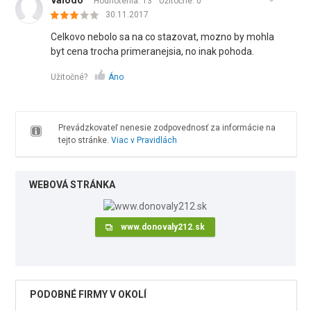
valodo
Hodnotenia: 13
Užitočné:
0
30.11.2017
Celkovo nebolo sa na co stazovat, mozno by mohla
byt cena trocha primeranejsia, no inak pohoda.
Užitočné?
Áno
Prevádzkovateľ nenesie zodpovednosť za informácie na
tejto stránke.
Viac v Pravidlách
WEBOVÁ STRÁNKA
www.donovaly212.sk
PODOBNÉ FIRMY V OKOLÍ