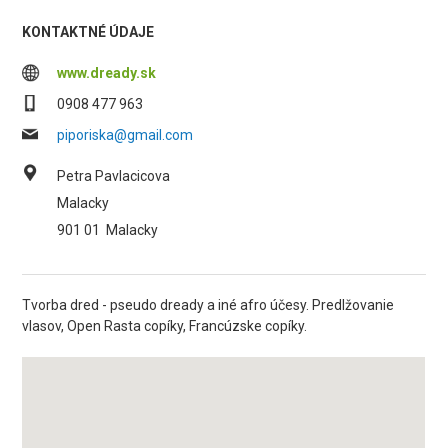
KONTAKTNÉ ÚDAJE
www.dready.sk
0908 477 963
piporiska@gmail.com
Petra Pavlacicova
Malacky
901 01
Malacky
Tvorba dred - pseudo dready a iné afro účesy. Predlžovanie
vlasov, Open Rasta copíky, Francúzske copíky.