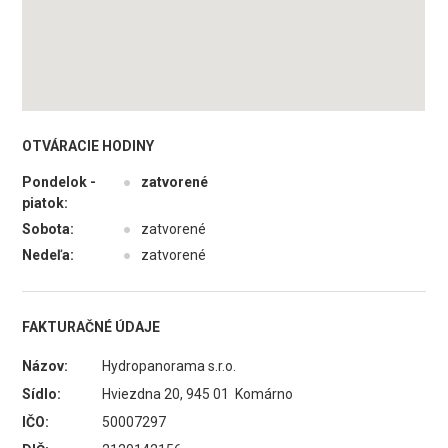
OTVÁRACIE HODINY
Pondelok -
●
zatvorené
piatok:
Sobota:
●
zatvorené
Nedeľa:
●
zatvorené
FAKTURAČNÉ ÚDAJE
Názov:
Hydropanorama s.r.o.
Sídlo:
Hviezdna 20, 945 01 Komárno
IČO:
50007297