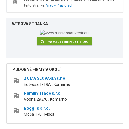
Prevádzkovateľ nenesie zodpovednosť za informácie na
tejto stránke.
Viac v Pravidlách
WEBOVÁ STRÁNKA
www.russiansouvenir.eu
PODOBNÉ FIRMY V OKOLÍ
ZOMA SLOVAKIA s.r.o.
Eötvösa 1/19A , Komárno
Naminy Trade s.r.o.
Vodná 293/6 , Komárno
Boggi´s s.r.o.
Moča 170 , Moča