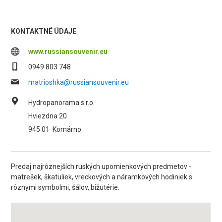
KONTAKTNÉ ÚDAJE
www.russiansouvenir.eu
0949 803 748
matrioshka@russiansouvenir.eu
Hydropanorama s.r.o.
Hviezdna 20
945 01
Komárno
Predaj najrôznejších ruských upomienkových predmetov -
matrešek, škatuliek, vreckových a náramkových hodiniek s
rôznymi symbolmi, šálov, bižutérie.