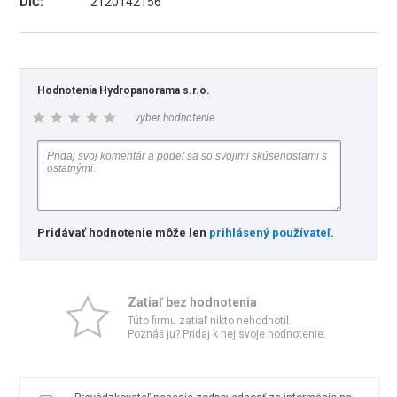
DIČ:
2120142156
Hodnotenia Hydropanorama s.r.o.
vyber hodnotenie
Pridávať hodnotenie môže len
prihlásený používateľ
.
Zatiaľ bez hodnotenia
Túto firmu zatiaľ nikto nehodnotil.
Poznáš ju? Pridaj k nej svoje hodnotenie.