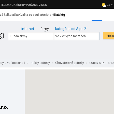
internet
firmy
kategórie od A po Z
dy a veľkoobchod
Hobby potreby
Chovateľské potreby
/
/
/
COBBY´S PET SHOP
r.o.