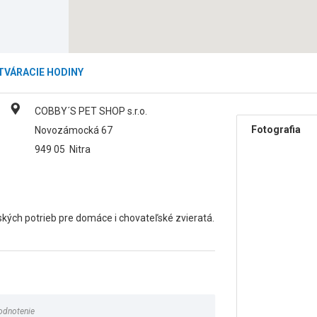
TVÁRACIE HODINY
COBBY´S PET SHOP s.r.o.
Fotografia
Novozámocká 67
949 05
Nitra
kých potrieb pre domáce i chovateľské zvieratá.
odnotenie