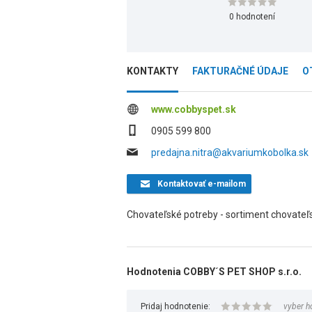
0 hodnotení
KONTAKTY
FAKTURAČNÉ ÚDAJE
O
www.cobbyspet.sk
0905 599 800
predajna.nitra@akvariumkobolka.sk
Kontaktovať
e-mailom
Chovateľské potreby - sortiment chovateľs
Hodnotenia COBBY´S PET SHOP s.r.o.
Pridaj hodnotenie:
vyber h