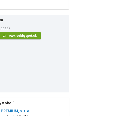
ka
www.cobbyspet.sk
 v okolí
PREMIUM, s. r. o.