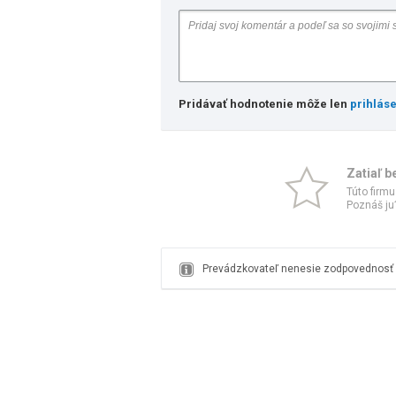
Pridávať hodnotenie môže len
prihlás
Zatiaľ b
Túto firmu
Poznáš ju?
Prevádzkovateľ nenesie zodpovednosť z