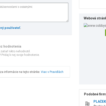
Webová strán
ený používateľ
.
ez hodnotenia
 zatiaľ nikto nehodnotil.
 Pridaj k nej svoje hodnotenie.
a informácie na tejto stránke.
Viac v Pravidlách
Podobné firmy
PLAČEK 