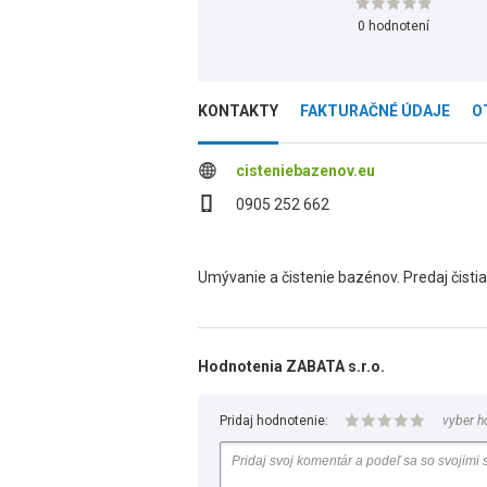
0 hodnotení
KONTAKTY
FAKTURAČNÉ ÚDAJE
O
cisteniebazenov.eu
0905 252 662
Umývanie a čistenie bazénov. Predaj čistia
Hodnotenia ZABATA s.r.o.
Pridaj hodnotenie:
vyber h