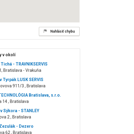
Nahlásiť chybu
 v okolí
 Tichá - TRAVNIKSERVIS
 1, Bratislava - Vrakuňa
v Tyrpák LUSK SERVIS
vova 911/3 , Bratislava
CHNOLÓGIA Bratislava, s.r.o.
 14 , Bratislava
av Sýkora - STANLEY
va 2 , Bratislava
ezulák - Dezero
a 62 , Bratislava