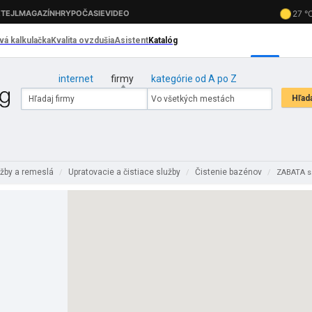
internet
firmy
kategórie od A po Z
užby a remeslá
Upratovacie a čistiace služby
Čistenie bazénov
/
/
/
ZABATA s.