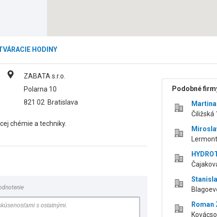
TVÁRACIE HODINY
ZABATA s.r.o.
Podobné firmy
Polarna 10
821 02
Bratislava
Martina
Čiližská
cej chémie a techniky.
Mirosla
Lermonto
HYDROTE
Čajakova
Stanisl
odnotenie
Blagoevo
Roman Z
Kovácsov