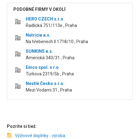
PODOBNÉ FIRMY V OKOLÍ
HERO CZECH s.r.o
Radlická 751/113e , Praha
Nutricia a.s.
Na hřebenech II 1718/10 , Praha
SUNKINS a.s.
Americká 340/31 , Praha
Emco spol. s r.o.
Türkova 2319/5b , Praha
Nestlé Česko s.r.o.
Mezi Vodami 31 , Praha
Pozrite si tiež:
Výživové doplnky ‑ výroba