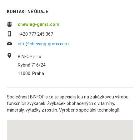
KONTAKTNÉ ÚDAJE
chewing-gums.com
+420 777 245 367
info@chewing-gums.com
BINFOP s.r.o.
Rybná 716/24
11000
Praha
Společnost BINFOP s.r.o. je specialistou na zakázkovou výrobu
funkčních žvýkaček. Žvýkaček obohacených o vitamíny,
minerály, výtažky z rostlin. Vyrobeno speciální technologíí.