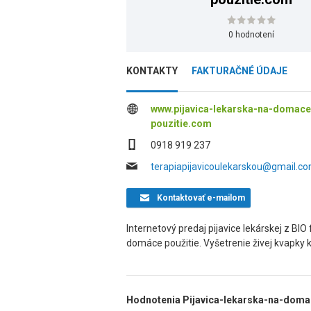
0 hodnotení
KONTAKTY
FAKTURAČNÉ ÚDAJE
www.pijavica-lekarska-na-domace
pouzitie.com
0918 919 237
terapiapijavicoulekarskou@gmail.c
Kontaktovať
e-mailom
Internetový predaj pijavice lekárskej z 
domáce použitie. Vyšetrenie živej kvapky k
Hodnotenia Pijavica-lekarska-na-doma