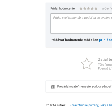
Pridaj hodnotenie:
vyber h
Pridávať hodnotenie môže len
prihlás
Zatiaľ b
Túto firmu
Poznáš ju?
Prevádzkovateľ nenesie zodpovednosť z
Pozrite si tiež:
Zdravotnícke potreby, lieky a l