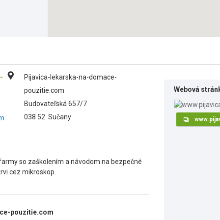
-
Pijavica-lekarska-na-domace-
Webová strán
pouzitie.com
Budovateľská 657/7
038 52
Sučany
om
www.pija
BIO farmy so zaškolením a návodom na bezpečné
rvi cez mikroskop.
ce-pouzitie.com