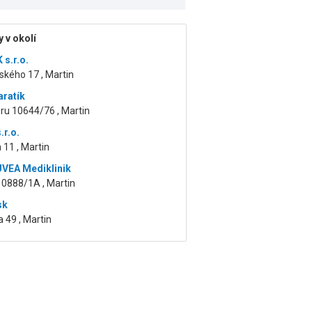
 v okolí
 s.r.o.
kého 17 , Martin
aratík
kuru 10644/76 , Martin
.r.o.
11 , Martin
UVEA Mediklinik
10888/1A , Martin
sk
a 49 , Martin