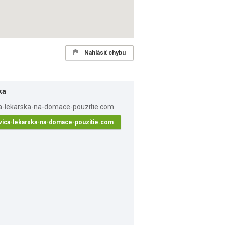
Nahlásiť chybu
ka
vica-lekarska-na-domace-pouzitie.com