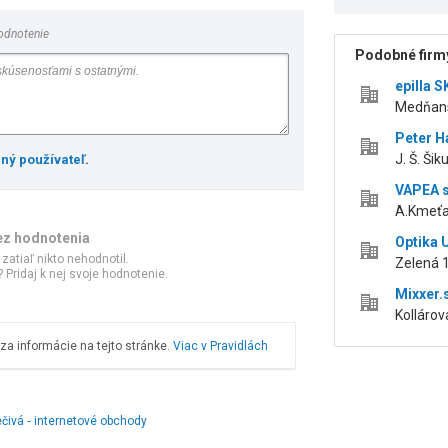
odnotenie
Podobné firmy
epilla SK
Medňans
Peter H
J. Š. Ši
ený používateľ
.
VAPEA s
A.Kmeťa 
ez hodnotenia
Optika 
 zatiaľ nikto nehodnotil.
Zelená 
 Pridaj k nej svoje hodnotenie.
Mixxer.
Kollárov
a informácie na tejto stránke.
Viac v Pravidlách
iečivá ‑ internetové obchody