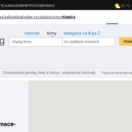
internet
firmy
kategórie od A po Z
Zdravotnícke potreby, lieky a liečivá - internetové obchody
/
/
Pijavica-lekarska-
omace-