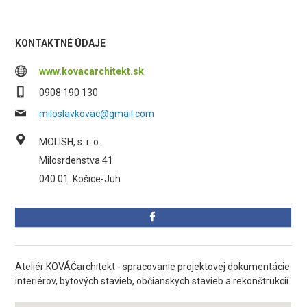
KONTAKTNÉ ÚDAJE
www.kovacarchitekt.sk
0908 190 130
miloslavkovac@gmail.com
MOLISH, s. r. o.
Milosrdenstva 41
040 01
Košice-Juh
Ateliér KOVÁČarchitekt - spracovanie projektovej dokumentácie
interiérov, bytových stavieb, občianskych stavieb a rekonštrukcií.