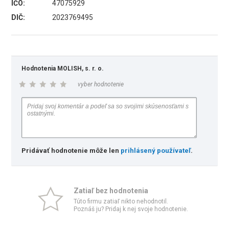
IČO:
47075929
DIČ:
2023769495
Hodnotenia MOLISH, s. r. o.
vyber hodnotenie
Pridávať hodnotenie môže len
prihlásený používateľ
.
Zatiaľ bez hodnotenia
Túto firmu zatiaľ nikto nehodnotil.
Poznáš ju? Pridaj k nej svoje hodnotenie.