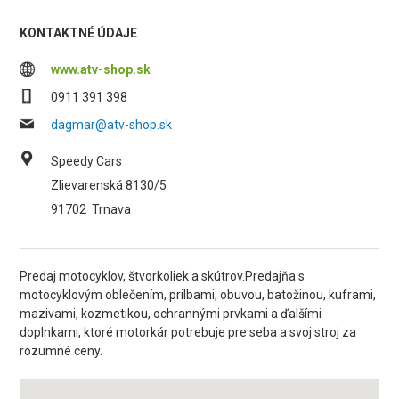
KONTAKTNÉ ÚDAJE
www.atv-shop.sk
0911 391 398
dagmar@atv-shop.sk
Speedy Cars
Zlievarenská 8130/5
91702
Trnava
Predaj motocyklov, štvorkoliek a skútrov.Predajňa s
motocyklovým oblečením, prilbami, obuvou, batožinou, kuframi,
mazivami, kozmetikou, ochrannými prvkami a ďalšími
doplnkami, ktoré motorkár potrebuje pre seba a svoj stroj za
rozumné ceny.