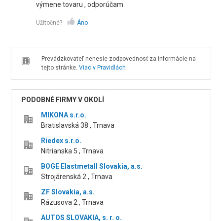
výmene tovaru , odporúčam
Užitočné?
Áno
Prevádzkovateľ nenesie zodpovednosť za informácie na
tejto stránke.
Viac v Pravidlách
PODOBNÉ FIRMY V OKOLÍ
MIKONA s.r.o.
Bratislavská 38 , Trnava
Riedex s.r.o.
Nitrianska 5 , Trnava
BOGE Elastmetall Slovakia, a.s.
Strojárenská 2 , Trnava
ZF Slovakia, a.s.
Rázusova 2 , Trnava
AUTOS SLOVAKIA, s. r. o.