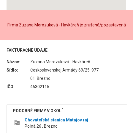
Firma Zuzana Morozuková - Havkáreň je zrušená/pozastavená
FAKTURAČNÉ ÚDAJE
Názov:
Zuzana Morozuková - Havkáreň
Sídlo:
Československej Armády 69/25, 977
01 Brezno
IČO:
46302115
PODOBNÉ FIRMY V OKOLÍ
Chovateľská stanica Matajov raj
Poľná 26 , Brezno