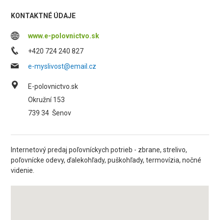
KONTAKTNÉ ÚDAJE
www.e-polovnictvo.sk
+420 724 240 827
e-myslivost@email.cz
E-polovnictvo.sk
Okružní 153
739 34
Šenov
Internetový predaj poľovníckych potrieb - zbrane, strelivo,
poľovnícke odevy, ďalekohľady, puškohľady, termovízia, nočné
videnie.