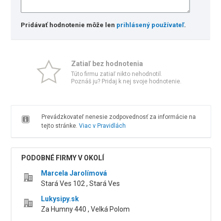
Pridávať hodnotenie môže len
prihlásený používateľ
.
Zatiaľ bez hodnotenia
Túto firmu zatiaľ nikto nehodnotil.
Poznáš ju? Pridaj k nej svoje hodnotenie.
Prevádzkovateľ nenesie zodpovednosť za informácie na
tejto stránke.
Viac v Pravidlách
PODOBNÉ FIRMY V OKOLÍ
Marcela Jarolímová
Stará Ves 102 , Stará Ves
Lukysipy.sk
Za Humny 440 , Velká Polom