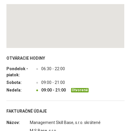
OTVÁRACIE HODINY
Pondelok -
●
06:30 - 22:00
piatok:
Sobota:
●
09:00 - 21:00
Nedeľa:
●
09:00 - 21:00
Otvorené
FAKTURAČNÉ ÚDAJE
Názov:
Management Skill Base, s.r.o. skrátené
M.S.Base, s.r.o.