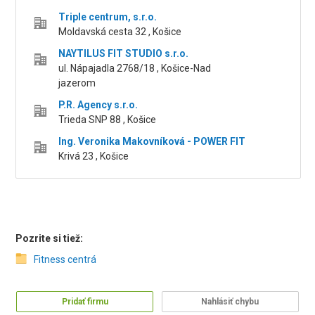
Triple centrum, s.r.o.
Moldavská cesta 32 , Košice
NAYTILUS FIT STUDIO s.r.o.
ul. Nápajadla 2768/18 , Košice-Nad
jazerom
P.R. Agency s.r.o.
Trieda SNP 88 , Košice
Ing. Veronika Makovníková - POWER FIT
Krivá 23 , Košice
Pozrite si tiež:
Fitness centrá
Pridať firmu
Nahlásiť chybu