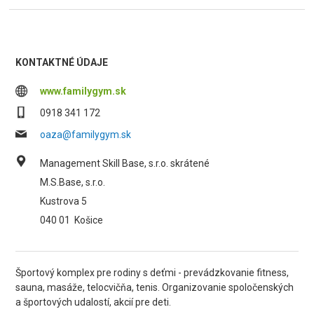
KONTAKTNÉ ÚDAJE
www.familygym.sk
0918 341 172
oaza@familygym.sk
Management Skill Base, s.r.o. skrátené
M.S.Base, s.r.o.
Kustrova 5
040 01
Košice
Športový komplex pre rodiny s deťmi - prevádzkovanie fitness,
sauna, masáže, telocvičňa, tenis. Organizovanie spoločenských
a športových udalostí, akcií pre deti.