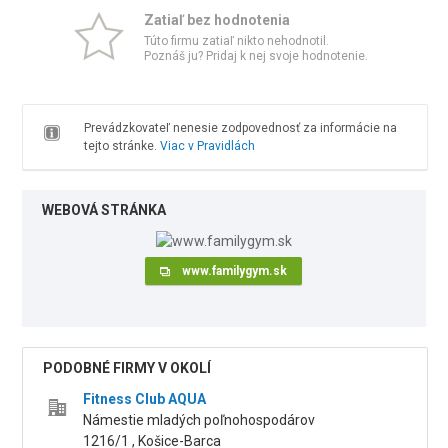
Zatiaľ bez hodnotenia
Túto firmu zatiaľ nikto nehodnotil.
Poznáš ju? Pridaj k nej svoje hodnotenie.
Prevádzkovateľ nenesie zodpovednosť za informácie na
tejto stránke.
Viac v Pravidlách
WEBOVÁ STRÁNKA
www.familygym.sk
PODOBNÉ FIRMY V OKOLÍ
Fitness Club AQUA
Námestie mladých poľnohospodárov
1216/1 , Košice-Barca