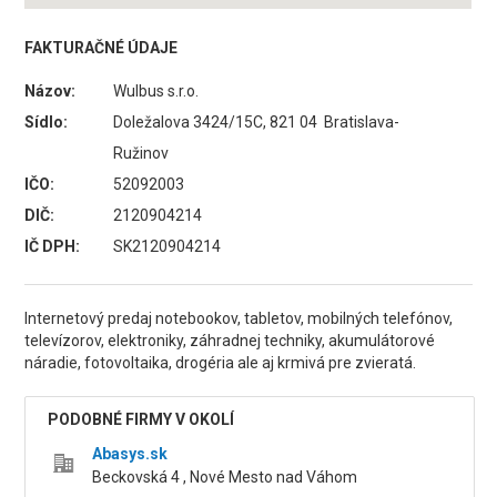
FAKTURAČNÉ ÚDAJE
Názov:
Wulbus s.r.o.
Sídlo:
Doležalova 3424/15C, 821 04 Bratislava-
Ružinov
IČO:
52092003
DIČ:
2120904214
IČ DPH:
SK2120904214
Internetový predaj notebookov, tabletov, mobilných telefónov,
televízorov, elektroniky, záhradnej techniky, akumulátorové
náradie, fotovoltaika, drogéria ale aj krmivá pre zvieratá.
PODOBNÉ FIRMY V OKOLÍ
Abasys.sk
Beckovská 4 , Nové Mesto nad Váhom