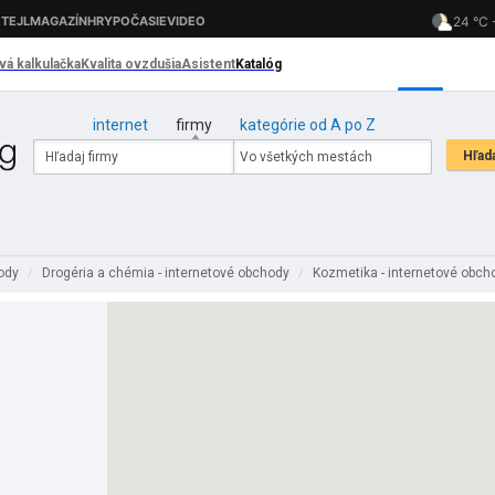
internet
firmy
kategórie od A po Z
hody
Drogéria a chémia - internetové obchody
Kozmetika - internetové obc
/
/