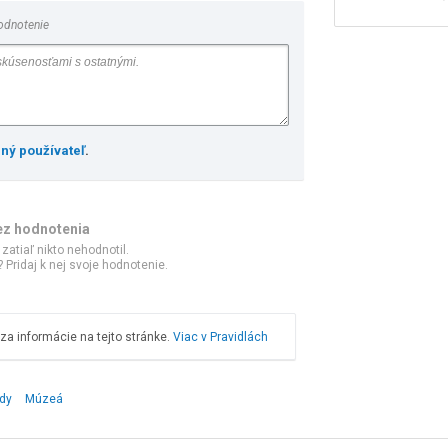
odnotenie
ený používateľ
.
ez hodnotenia
 zatiaľ nikto nehodnotil.
 Pridaj k nej svoje hodnotenie.
a informácie na tejto stránke.
Viac v Pravidlách
ody
Múzeá