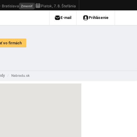
hody
/
Nabradu.sk