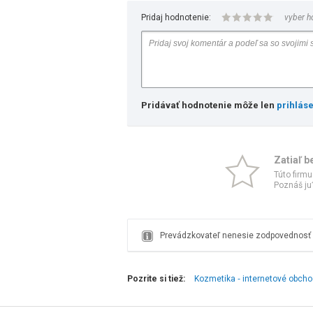
Pridaj hodnotenie:
vyber h
Pridávať hodnotenie môže len
prihlás
Zatiaľ b
Túto firmu
Poznáš ju?
Prevádzkovateľ nenesie zodpovednosť z
Pozrite si tiež:
Kozmetika ‑ internetové obch