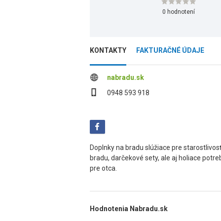
0 hodnotení
KONTAKTY
FAKTURAČNÉ ÚDAJE
nabradu.sk
0948 593 918
Doplnky na bradu slúžiace pre starostlivosť
bradu, darčekové sety, ale aj holiace potre
pre otca.
Hodnotenia Nabradu.sk