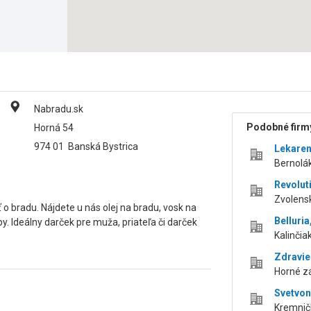
Nabradu.sk
Podobné firmy
Horná 54
974 01
Banská Bystrica
Lekaren
Bernolák
Revolut
Zvolensk
 o bradu. Nájdete u nás olej na bradu, vosk na
Belluria,
by. Ideálny darček pre muža, priateľa či darček
Kalinčia
Zdravie
Horné zá
Svetvon
Kremničk