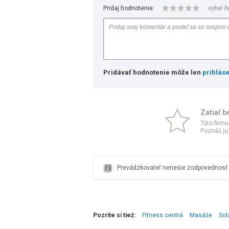
Pridaj hodnotenie:
vyber h
Pridávať hodnotenie môže len
prihlás
Zatiaľ b
Túto firmu
Poznáš ju?
Prevádzkovateľ nenesie zodpovednosť z
Pozrite si tiež:
Fitness centrá
Masáže
Sol