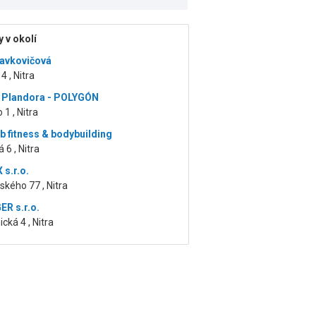
 v okolí
avkovičová
4 , Nitra
n Plandora - POLYGÓN
 1 , Nitra
b fitness & bodybuilding
 6 , Nitra
 s.r.o.
kého 77 , Nitra
R s.r.o.
ká 4 , Nitra