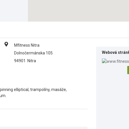
Mfitness Nitra
Webová strán
Dolnočermánska 105
94901
Nitra
inning elliptical, trampolíny, masáže,
ium.