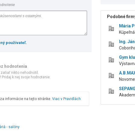
odnotenie
Podobné firmy
Mária P
Kúpeľná 
Ing. Já
ený používateľ
.
Coboriho
Gym klu
Výstavná
ez hodnotenia
 zatiaľ nikto nehodnotil.
A.B.MAX
 Pridaj k nej svoje hodnotenie.
Novomes
SEPANGE
Akademic
a informácie na tejto stránke.
Viac v Pravidlách
áriá ‑ salóny