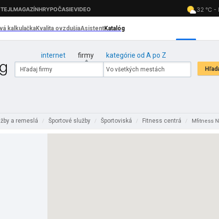
internet
firmy
kategórie od A po Z
užby a remeslá
Športové služby
Športoviská
Fitness centrá
/
/
/
/
Mfitness N