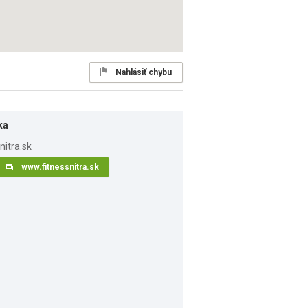
Nahlásiť chybu
ka
www.fitnessnitra.sk