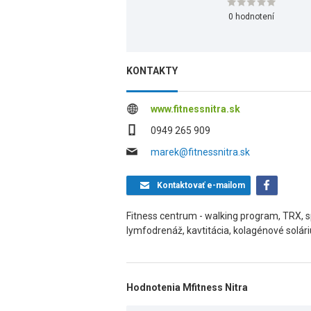
0 hodnotení
KONTAKTY
www.fitnessnitra.sk
0949 265 909
marek@fitnessnitra.sk
Kontaktovať
e-mailom
Fitness centrum - walking program, TRX, sp
lymfodrenáž, kavtitácia, kolagénové solár
Hodnotenia Mfitness Nitra