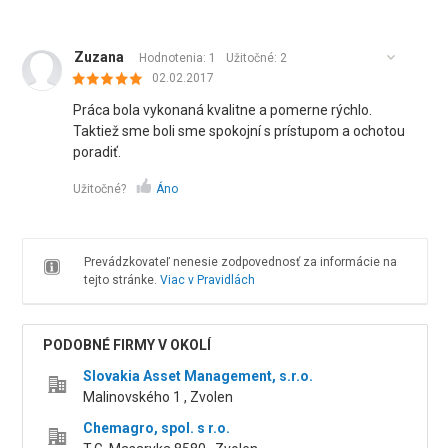
Zuzana
Hodnotenia: 1
Užitočné:
2
02.02.2017
Práca bola vykonaná kvalitne a pomerne rýchlo.
Taktiež sme boli sme spokojní s prístupom a ochotou
poradiť.
Užitočné?
Áno
Prevádzkovateľ nenesie zodpovednosť za informácie na
tejto stránke.
Viac v Pravidlách
PODOBNÉ FIRMY V OKOLÍ
Slovakia Asset Management, s.r.o.
Malinovského 1 , Zvolen
Chemagro, spol. s r.o.