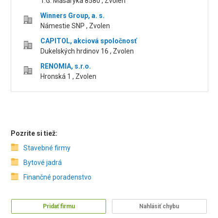
T.G. Masaryka 8580 , Zvolen
Winners Group, a. s.
Námestie SNP , Zvolen
CAPITOL, akciová spoločnosť
Dukelských hrdinov 16 , Zvolen
RENOMIA, s.r.o.
Hronská 1 , Zvolen
Pozrite si tiež:
Stavebné firmy
Bytové jadrá
Finančné poradenstvo
Pridať firmu
Nahlásiť chybu