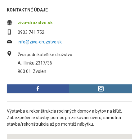
KONTAKTNÉ ÚDAJE
ziva-druzstvo.sk
0903 741 752
info@ziva-druzstvo.sk
Živa podnikateľské družstvo
A. Hlinku 2317/36
960 01
Zvolen
Výstavba a rekonštrukcia rodinných domov a bytov na kľúč.
Zabezpečenie stavby, pomoc pri získavaní úveru, samotná
stavba/rekonštrukcia až po montáž nábytku.