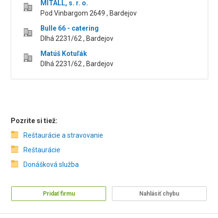
MITALL, s. r. o.
Pod Vinbargom 2649 , Bardejov
Bulle 66 - catering
Dlhá 2231/62 , Bardejov
Matúš Kotuľák
Dlhá 2231/62 , Bardejov
Pozrite si tiež:
Reštaurácie a stravovanie
Reštaurácie
Donášková služba
Pridať firmu
Nahlásiť chybu